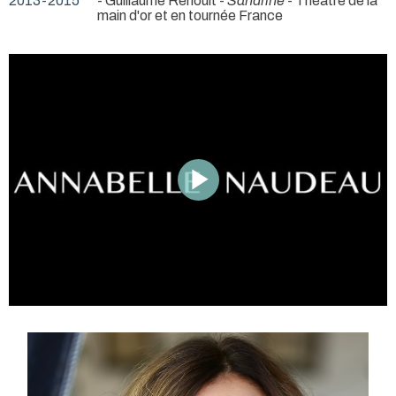
2013-2015
- Guillaume Renoult -
Sandrine
- Théâtre de la
main d'or et en tournée France