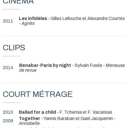
CINÉMA
Les infidèles
- Gilles Lellouche et Alexandre Courtès
2011
-
Agnès
CLIPS
Benabar-Paris by night
- Sylvain Fusée -
Meneuse
2014
de revue
COURT MÉTRAGE
2010
Ballad for a child
- F. Tchernia et F. Vacarisas
Together
- Yannis Baraban et Gael Jacquemin -
2009
Annabelle