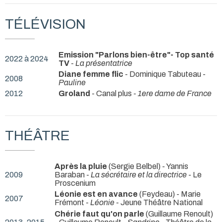
TÉLÉVISION
Emission "Parlons bien-être"- Top santé
2022 à 2024
TV
-
La présentatrice
Diane femme flic
- Dominique Tabuteau -
2008
Pauline
2012
Groland
- Canal plus -
1ere dame de France
THÉÂTRE
Après la pluie
(Sergie Belbel) - Yannis
2009
Baraban -
La sécrétaire et la directrice
- Le
Proscenium
Léonie est en avance
(Feydeau) - Marie
2007
Frémont -
Léonie
- Jeune Théâtre National
Chérie faut qu'on parle
(Guillaume Renoult)